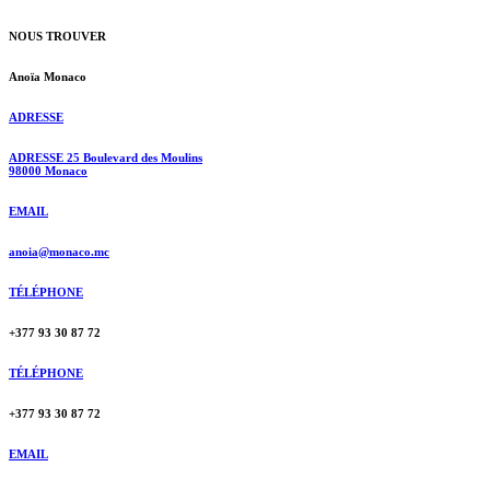
NOUS TROUVER
Anoïa Monaco
ADRESSE
ADRESSE 25 Boulevard des Moulins
98000 Monaco
EMAIL
anoia@monaco.mc
TÉLÉPHONE
+377 93 30 87 72
TÉLÉPHONE
+377 93 30 87 72
EMAIL