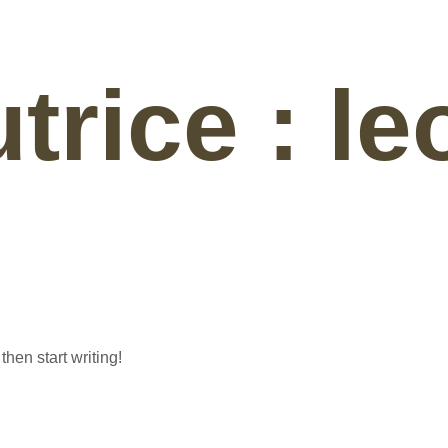
trice :
le
then start writing!