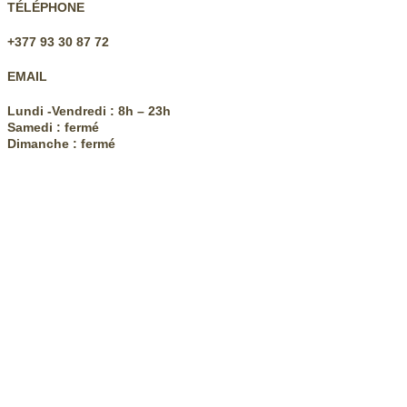
TÉLÉPHONE
+377 93 30 87 72
EMAIL
Lundi -Vendredi : 8h – 23h
Samedi : fermé
Dimanche : fermé